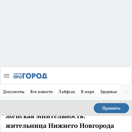
Документы
Все новости
Лайфхак
В мире
Здоровье
Зака
Принять
Женская мнительность:
жительница Нижнего Новгорода