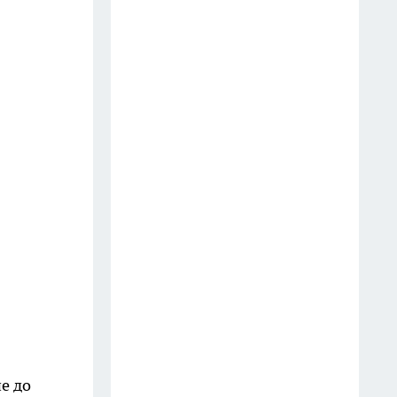
создать белоснежную стену
цветов, от которой
невозможно отвести взгляд
13 июля
Шоколад, достойный короны:
любимый десерт Елизаветы II
по простому рецепту из
Букингемского дворца
16 июля
Эксперты назвали отличный
растворимый кофе: беру по 3
банки себе, на подарок и в
офис – проверенное качество
13 июля
е до
6 опасных деревьев, которые