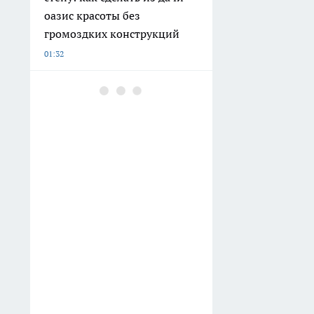
оазис красоты без
громоздких конструкций
01:32
Чайник покрылся накипью:
использую один кухонный
продукт - блестит без
усилий
01:00
Хватит портить сухофрукты
кипятком: узнайте
правильный способ очистки
от химии без потери всех
витаминов
00:20