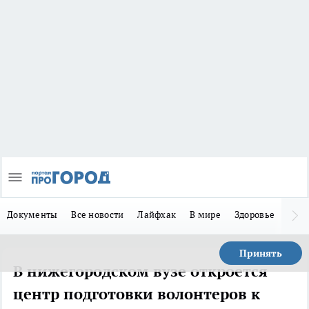
Документы
Все новости
Лайфхак
В мире
Здоровье
Зака
Принять
В нижегородском вузе откроется
центр подготовки волонтеров к