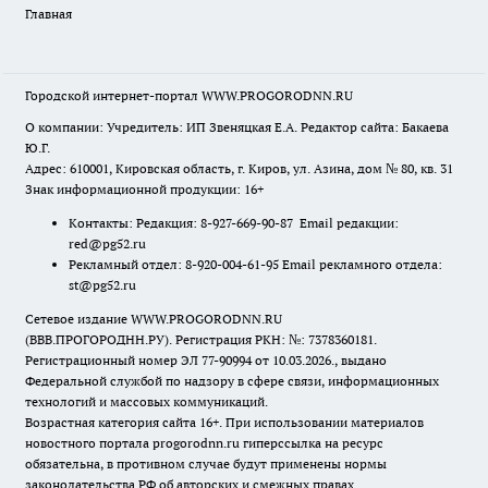
Главная
Городской интернет-портал WWW.PROGORODNN.RU
О компании: Учредитель: ИП Звеняцкая Е.А. Редактор сайта: Бакаева
Ю.Г.
Адрес: 610001, Кировская область, г. Киров, ул. Азина, дом № 80, кв. 31
Знак информационной продукции: 16+
Контакты: Редакция: 8-927-669-90-87 Email редакции:
red@pg52.ru
Рекламный отдел: 8-920-004-61-95 Email рекламного отдела:
st@pg52.ru
Сетевое издание WWW.PROGORODNN.RU
(ВВВ.ПРОГОРОДНН.РУ). Регистрация РКН: №: 7378360181.
Регистрационный номер ЭЛ 77-90994 от 10.03.2026., выдано
Федеральной службой по надзору в сфере связи, информационных
технологий и массовых коммуникаций.
Возрастная категория сайта 16+. При использовании материалов
новостного портала progorodnn.ru гиперссылка на ресурс
обязательна
,
в противном случае будут применены нормы
законодательства РФ об авторских и смежных правах.