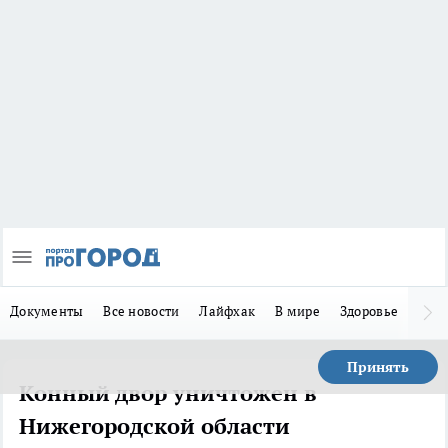
Документы
Все новости
Лайфхак
В мире
Здоровье
Зака
Принять
Конный двор уничтожен в
Нижегородской области