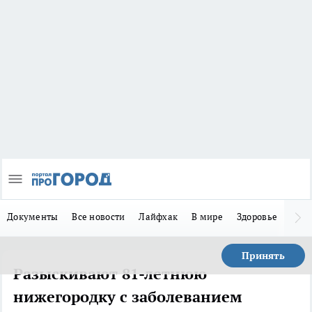
Документы
Все новости
Лайфхак
В мире
Здоровье
Зака
Принять
Разыскивают 81-летнюю
нижегородку с заболеванием