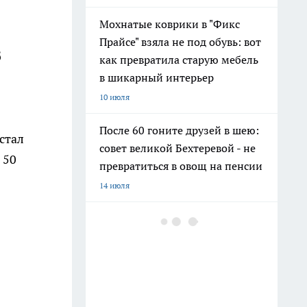
Мохнатые коврики в "Фикс
Прайсе" взяла не под обувь: вот
б
как превратила старую мебель
в шикарный интерьер
10 июля
После 60 гоните друзей в шею:
стал
совет великой Бехтеревой - не
 50
превратиться в овощ на пенсии
14 июля
Гигант с нежной душой: как
создать белоснежную стену
цветов, от которой
невозможно отвести взгляд
13 июля