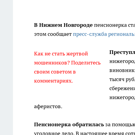
В Нижнем Новгороде
пенсионерка ст
этом сообщает
пресс-служба регионал
Преступ
Как не стать жертвой
нижегород
мошенников? Поделитесь
виновник
своим советом в
тысяч руб
комментариях.
сбережени
нижегород
аферистов.
Пенсионерка обратилась
за помощью
уголовное дело. В настоящее время с