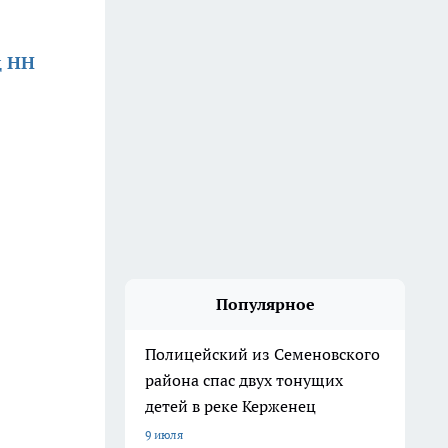
д НН
Популярное
Полицейский из Семеновского
района спас двух тонущих
детей в реке Керженец
9 июля