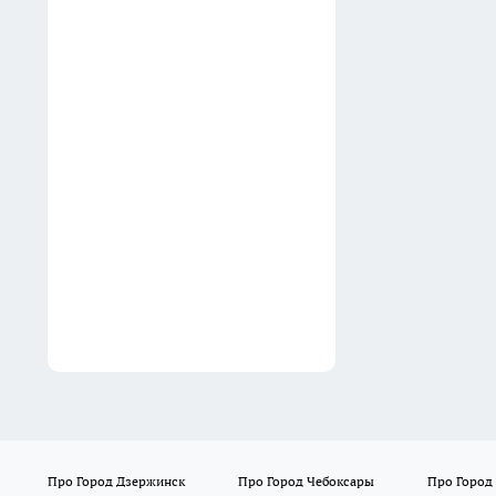
05:53
Хирурги нижегородской
больницы удалили женщине
зоб, не оставив ни одного
видимого шрама
05:29
Про Город Дзержинск
Про Город Чебоксары
Про Город