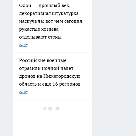
Обои — прошлый век,
декоративная штукатурка —
наскучила: вот чем сегодня
рукастые хозяева
отделывают стены
06:27
Российские военные
отразили ночной налет
дронов на Нижегородскую
область и еще 16 регионов
06:07
Один день в Арзамасе:
храмы, старинная
архитектура и вкус
легендарного гуся