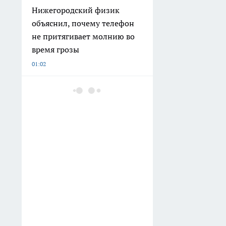
Нижегородский физик
объяснил, почему телефон
не притягивает молнию во
время грозы
01:02
Обычные тапочки ушли в
утиль: россияне массово
выбирают новый вариант -
ноги меньше устают даже
после целого дня
01:00
На спуске к метромосту в
Нижнем Новгороде
ограничат правую полосу до
конца сентября