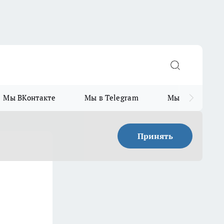
Мы ВКонтакте
Мы в Telegram
Мы в MAX
Принять