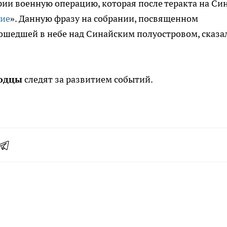
рии военную операцию, которая после теракта на Син
ие
». Данную фразу на собрании, посвященном
зошедшей в небе над Синайским полуостровом, сказа
одцы
следят за развитием событий.