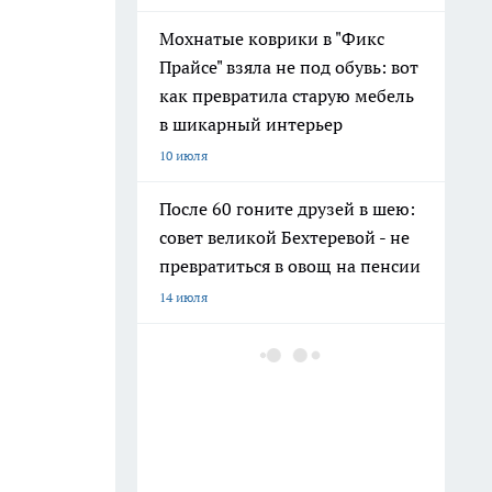
Мохнатые коврики в "Фикс
Прайсе" взяла не под обувь: вот
как превратила старую мебель
в шикарный интерьер
10 июля
После 60 гоните друзей в шею:
совет великой Бехтеревой - не
превратиться в овощ на пенсии
14 июля
Гигант с нежной душой: как
создать белоснежную стену
цветов, от которой
невозможно отвести взгляд
13 июля