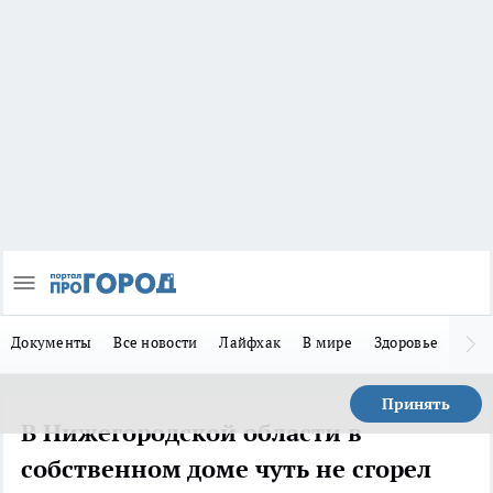
Документы
Все новости
Лайфхак
В мире
Здоровье
Зака
Принять
В Нижегородской области в
собственном доме чуть не сгорел