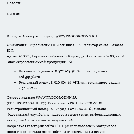
Новости
Главная
Городской интернет-портал WWW.PROGORODNN.RU
О компании: Учредитель: ИП Звеняцкая Е.А. Редактор сайта: Бакаева
Ю.Г.
Адрес: 610001, Кировская область, г. Киров, ул. Азина, дом № 80, кв. 31
Знак информационной продукции: 16+
Контакты: Редакция: 8-927-669-90-87 Email редакции:
red@pg52.ru
Рекламный отдел: 8-920-004-61-95 Email рекламного отдела:
st@pg52.ru
Сетевое издание WWW.PROGORODNN.RU
(ВВВ.ПРОГОРОДНН.РУ). Регистрация РКН: №: 7378360181.
Регистрационный номер ЭЛ 77-90994 от 10.03.2026., выдано
Федеральной службой по надзору в сфере связи, информационных
технологий и массовых коммуникаций.
Возрастная категория сайта 16+. При использовании материалов
новостного портала progorodnn.ru гиперссылка на ресурс