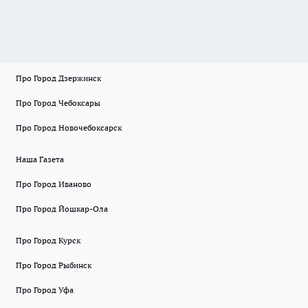
Про Город Дзержинск
Про Город Чебоксары
Про Город Новочебоксарск
Наша Газета
Про Город Иваново
Про Город Йошкар-Ола
Про Город Курск
Про Город Рыбинск
Про Город Уфа