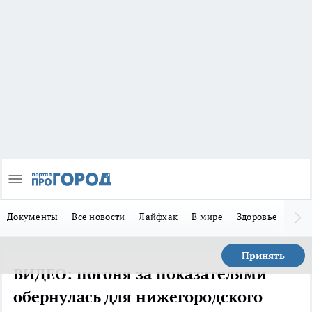
Документы
Все новости
Лайфхак
В мире
Здоровье
Зака
Принять
ВИДЕО: погоня за показателями
обернулась для нижегородского