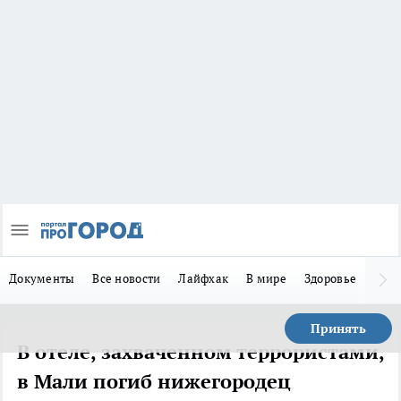
Документы
Все новости
Лайфхак
В мире
Здоровье
Зака
Принять
В отеле, захваченном террористами,
в Мали погиб нижегородец