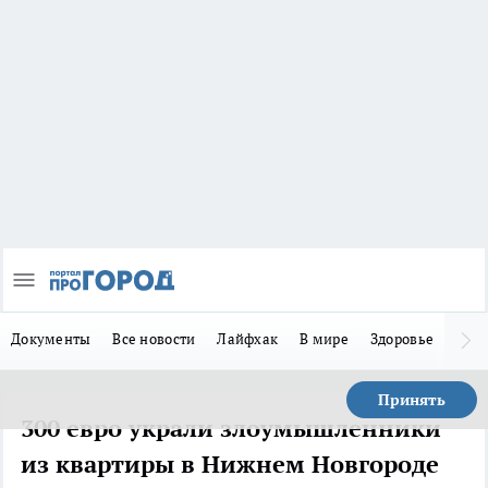
Документы
Все новости
Лайфхак
В мире
Здоровье
Зака
Принять
300 евро украли злоумышленники
из квартиры в Нижнем Новгороде