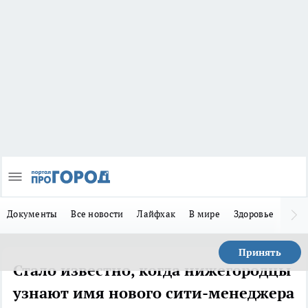
Документы
Все новости
Лайфхак
В мире
Здоровье
Зака
Принять
Стало известно, когда нижегородцы
узнают имя нового сити-менеджера