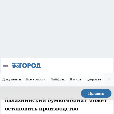
Документы
Все новости
Лайфхак
В мире
Здоровье
Зака
Принять
Балахнинский бумкомбинат может
остановить производство