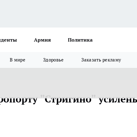
иденты
Армия
Политика
В мире
Здоровье
Заказать рекламу
ропорту "Стригино" усилен