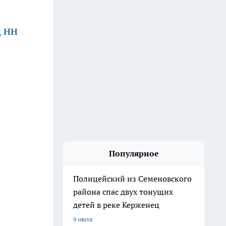
д НН
Популярное
Полицейский из Семеновского
района спас двух тонущих
детей в реке Керженец
9 июля