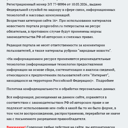
Регистрационный номер ЭЛ 77-90994 от 10.03.2026., выдано
Федеральной службой по надзору в сфере связи, информационных
технологий и массовых коммуникаций.
Возрастная категория сайта 16+. При использовании материалов
новостного портала progorodnn.ru гиперссылка на ресурс
обязательна
,
в противном случае будут применены нормы
законодательства РФ об авторских и смежных правах.
Редакция портала не несет ответственности за комментарии
пользователей, а также материалы рубрики "народные новости".
«На информационном ресурсе применяются рекомендательные
технологии (информационные технологии предоставления
информации на основе сбора, систематизации и анализа сведений,
относящихся к предпочтениям пользователей сети "Интернет",
находящихся на территории Российской Федерации)».
Подробнее
Политика конфиденциальности и обработки персональных данных
Вся информация, размещенная на данном сайте, охраняется в
соответствии с законодательством РФ об авторском праве и не
подлежит использованию кем-либо в какой бы то ни было форме, в
том числе воспроизведению, распространению, переработке не иначе
как с письменного разрешения правообладателя.
Внимание!
Совершая любые действия на сайте, вы автоматически