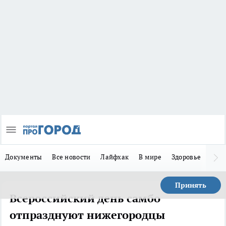
Документы
Все новости
Лайфхак
В мире
Здоровье
Зака
Принять
Всероссийский день самбо
отпразднуют нижегородцы