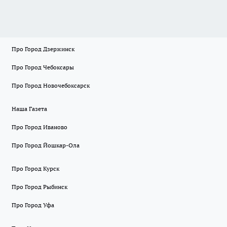
Про Город Дзержинск
Про Город Чебоксары
Про Город Новочебоксарск
Наша Газета
Про Город Иваново
Про Город Йошкар-Ола
Про Город Курск
Про Город Рыбинск
Про Город Уфа