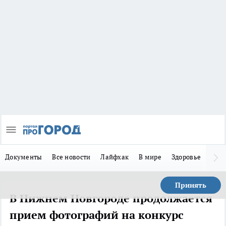
Документы
Все новости
Лайфхак
В мире
Здоровье
Зака
Принять
В Нижнем Новгороде продолжается
прием фотографий на конкурс