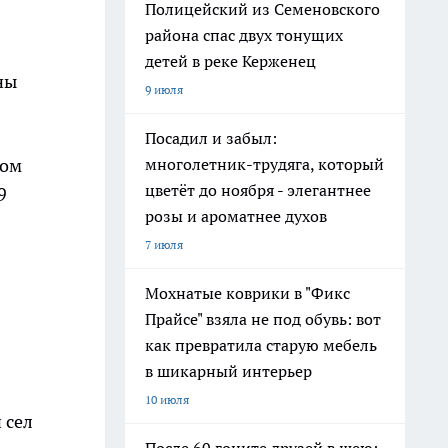
Полицейский из Семеновского
района спас двух тонущих
детей в реке Керженец
ны
9 июля
Посадил и забыл:
ром
многолетник-трудяга, который
цветёт до ноября - элегантнее
9
розы и ароматнее духов
7 июля
Мохнатые коврики в "Фикс
Прайсе" взяла не под обувь: вот
как превратила старую мебель
в шикарный интерьер
10 июля
 сел