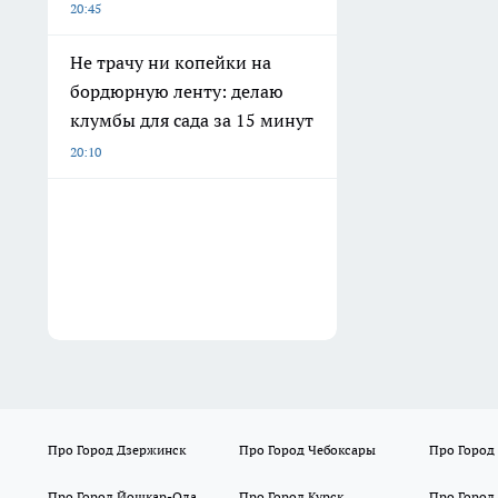
20:45
Не трачу ни копейки на
бордюрную ленту: делаю
клумбы для сада за 15 минут
20:10
Про Город Дзержинск
Про Город Чебоксары
Про Город
Про Город Йошкар-Ола
Про Город Курск
Про Город