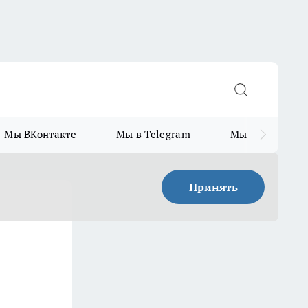
Мы ВКонтакте
Мы в Telegram
Мы в MAX
Принять