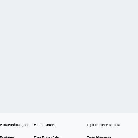
 Новочебоксарск
Наша Газета
Про Город Иваново
 Рыбинск
Про Город Уфа
Твои Новости