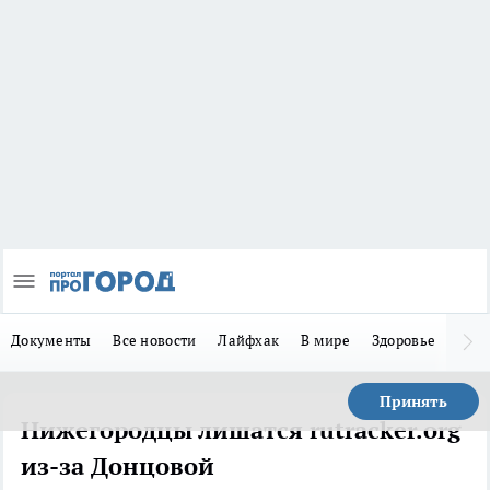
Документы
Все новости
Лайфхак
В мире
Здоровье
Зака
Принять
Нижегородцы лишатся rutracker.org
из-за Донцовой