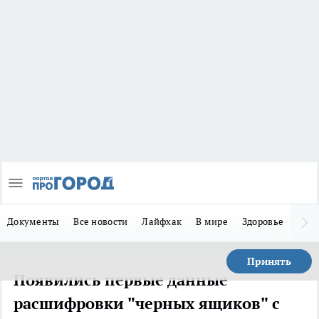
Документы
Все новости
Лайфхак
В мире
Здоровье
Зака
Принять
Появились первые данные
расшифровки "черных ящиков" с