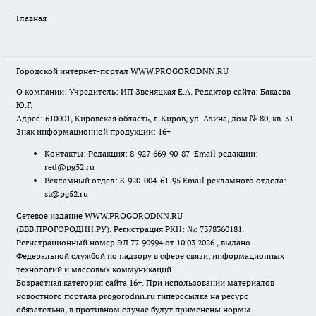
Главная
Городской интернет-портал WWW.PROGORODNN.RU
О компании: Учредитель: ИП Звеняцкая Е.А. Редактор сайта: Бакаева
Ю.Г.
Адрес: 610001, Кировская область, г. Киров, ул. Азина, дом № 80, кв. 31
Знак информационной продукции: 16+
Контакты: Редакция: 8-927-669-90-87 Email редакции:
red@pg52.ru
Рекламный отдел: 8-920-004-61-95 Email рекламного отдела:
st@pg52.ru
Сетевое издание WWW.PROGORODNN.RU
(ВВВ.ПРОГОРОДНН.РУ). Регистрация РКН: №: 7378360181.
Регистрационный номер ЭЛ 77-90994 от 10.03.2026., выдано
Федеральной службой по надзору в сфере связи, информационных
технологий и массовых коммуникаций.
Возрастная категория сайта 16+. При использовании материалов
новостного портала progorodnn.ru гиперссылка на ресурс
обязательна
,
в противном случае будут применены нормы