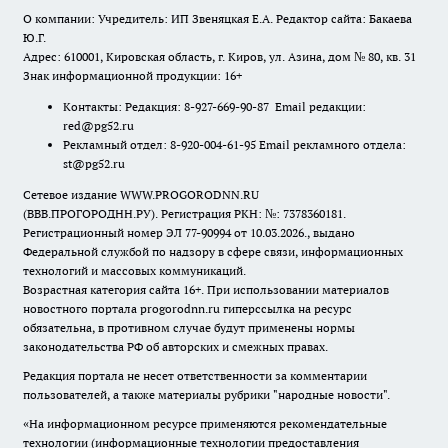
О компании: Учредитель: ИП Звеняцкая Е.А. Редактор сайта: Бакаева
Ю.Г.
Адрес: 610001, Кировская область, г. Киров, ул. Азина, дом № 80, кв. 31
Знак информационной продукции: 16+
Контакты: Редакция: 8-927-669-90-87 Email редакции:
red@pg52.ru
Рекламный отдел: 8-920-004-61-95 Email рекламного отдела:
st@pg52.ru
Сетевое издание WWW.PROGORODNN.RU
(ВВВ.ПРОГОРОДНН.РУ). Регистрация РКН: №: 7378360181.
Регистрационный номер ЭЛ 77-90994 от 10.03.2026., выдано
Федеральной службой по надзору в сфере связи, информационных
технологий и массовых коммуникаций.
Возрастная категория сайта 16+. При использовании материалов
новостного портала progorodnn.ru гиперссылка на ресурс
обязательна
,
в противном случае будут применены нормы
законодательства РФ об авторских и смежных правах.
Редакция портала не несет ответственности за комментарии
пользователей, а также материалы рубрики "народные новости".
«На информационном ресурсе применяются рекомендательные
технологии (информационные технологии предоставления