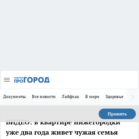
Документы
Все новости
Лайфхак
В мире
Здоровье
Зака
Принять
ВИДЕО: в квартире нижегородки
уже два года живет чужая семья