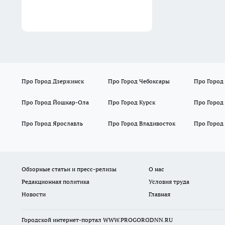
Про Город Дзержинск
Про Город Чебоксары
Про Город
Про Город Йошкар-Ола
Про Город Курск
Про Город
Про Город Ярославль
Про Город Владивосток
Про Город
Обзорные статьи и пресс-релизы
О нас
Редакционная политика
Условия труда
Новости
Главная
Городской интернет-портал WWW.PROGORODNN.RU