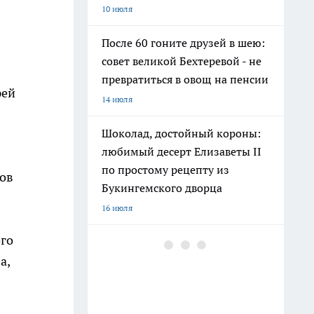
10 июля
После 60 гоните друзей в шею:
совет великой Бехтеревой - не
превратиться в овощ на пенсии
рей
14 июля
Шоколад, достойный короны:
любимый десерт Елизаветы II
по простому рецепту из
ов
Букингемского дворца
16 июля
ого
Гигант с нежной душой: как
а,
создать белоснежную стену
цветов, от которой
невозможно отвести взгляд