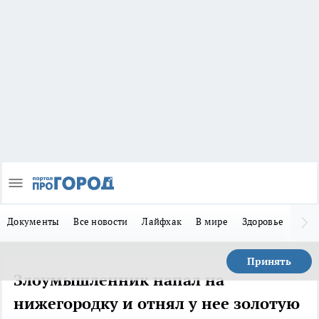
Документы
Все новости
Лайфхак
В мире
Здоровье
Зака
Принять
Злоумышленник напал на
нижегородку и отнял у нее золотую