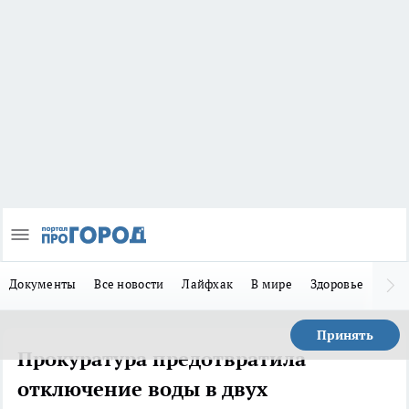
Документы
Все новости
Лайфхак
В мире
Здоровье
Зака
Принять
Прокуратура предотвратила
отключение воды в двух