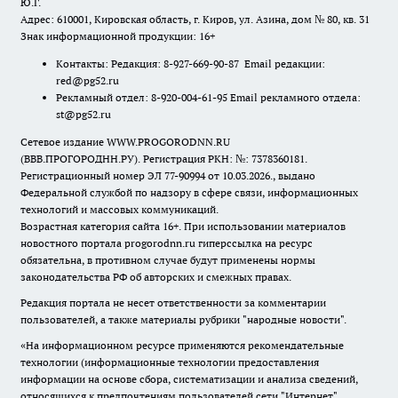
Ю.Г.
Адрес: 610001, Кировская область, г. Киров, ул. Азина, дом № 80, кв. 31
Знак информационной продукции: 16+
Контакты: Редакция: 8-927-669-90-87 Email редакции:
red@pg52.ru
Рекламный отдел: 8-920-004-61-95 Email рекламного отдела:
st@pg52.ru
Сетевое издание WWW.PROGORODNN.RU
(ВВВ.ПРОГОРОДНН.РУ). Регистрация РКН: №: 7378360181.
Регистрационный номер ЭЛ 77-90994 от 10.03.2026., выдано
Федеральной службой по надзору в сфере связи, информационных
технологий и массовых коммуникаций.
Возрастная категория сайта 16+. При использовании материалов
новостного портала progorodnn.ru гиперссылка на ресурс
обязательна
,
в противном случае будут применены нормы
законодательства РФ об авторских и смежных правах.
Редакция портала не несет ответственности за комментарии
пользователей, а также материалы рубрики "народные новости".
«На информационном ресурсе применяются рекомендательные
технологии (информационные технологии предоставления
информации на основе сбора, систематизации и анализа сведений,
относящихся к предпочтениям пользователей сети "Интернет",