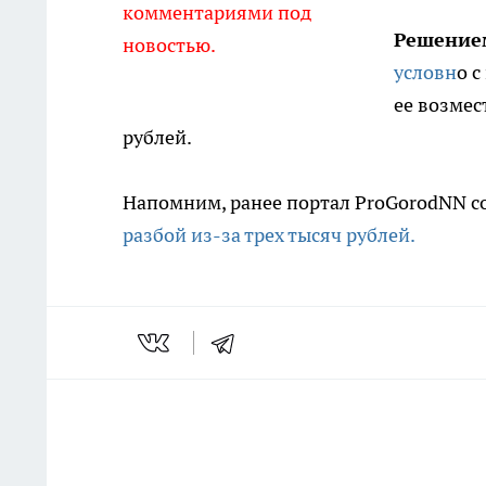
комментариями под
Решение
новостью.
условн
о с
ее возмес
рублей.
Напомним, ранее портал ProGorodNN с
разбой из-за трех тысяч рублей.