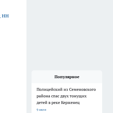
д НН
Популярное
Полицейский из Семеновского
района спас двух тонущих
детей в реке Керженец
9 июля