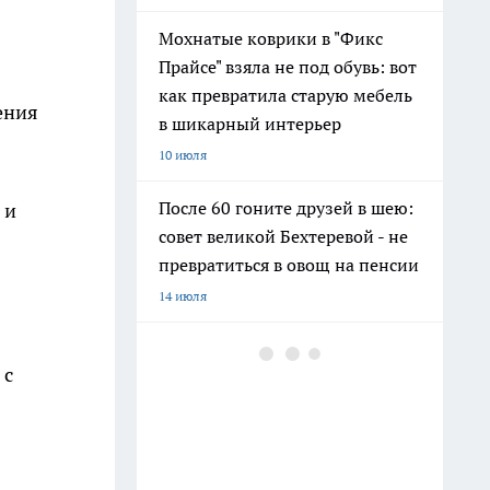
Мохнатые коврики в "Фикс
Прайсе" взяла не под обувь: вот
как превратила старую мебель
ения
в шикарный интерьер
10 июля
После 60 гоните друзей в шею:
 и
совет великой Бехтеревой - не
превратиться в овощ на пенсии
14 июля
Гигант с нежной душой: как
 с
создать белоснежную стену
цветов, от которой
невозможно отвести взгляд
13 июля