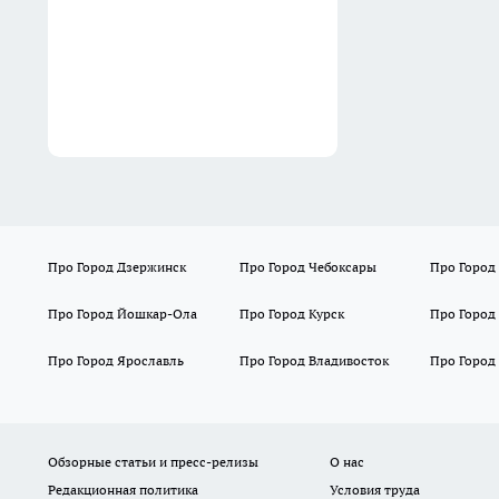
"черный день"
04:48
Про Город Дзержинск
Про Город Чебоксары
Про Город
Про Город Йошкар-Ола
Про Город Курск
Про Город
Про Город Ярославль
Про Город Владивосток
Про Город
Обзорные статьи и пресс-релизы
О нас
Редакционная политика
Условия труда