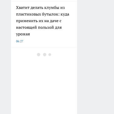
Хватит делать клумбы из
пластиковых бутылок: куда
применить их на даче с
настоящей пользой для
урожая
06:27
Вражеские дроны сбивали
этой ночью над
Нижегородской областью
06:00
Ошибка, которую мы
совершаем ежедневно:
суровое предупреждение
Омара Хайяма тем, кто
откладывает радость на