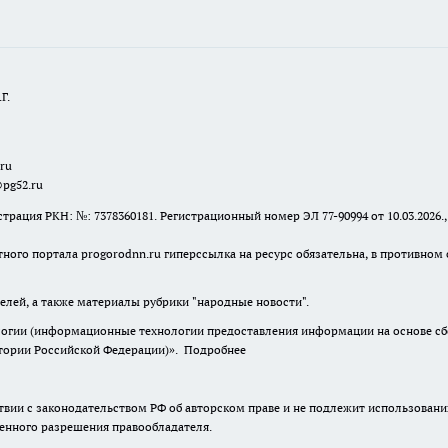
Г.
.ru
@pg52.ru
я РКН: №: 7378360181. Регистрационный номер ЭЛ 77-90994 от 10.03.2026., 
тного портала progorodnn.ru гиперссылка на ресурс обязательна
,
в противном 
елей, а также материалы рубрики "народные новости".
гии (информационные технологии предоставления информации на основе сбор
итории Российской Федерации)».
Подробнее
твии с законодательством РФ об авторском праве и не подлежит использовани
менного разрешения правообладателя.