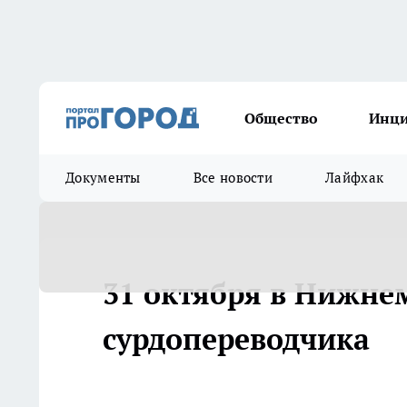
Общество
Инц
Документы
Все новости
Лайфхак
31 октября в Нижне
сурдопереводчика