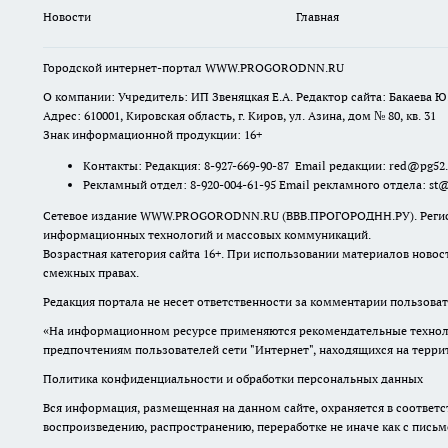
Новости
Главная
Городской интернет-портал WWW.PROGORODNN.RU
О компании: Учредитель: ИП Звеняцкая Е.А. Редактор сайта: Бакаева Ю.
Адрес: 610001, Кировская область, г. Киров, ул. Азина, дом № 80, кв. 31
Знак информационной продукции: 16+
Контакты: Редакция: 8-927-669-90-87 Email редакции: red@pg52
Рекламный отдел: 8-920-004-61-95 Email рекламного отдела: st
Сетевое издание WWW.PROGORODNN.RU (ВВВ.ПРОГОРОДНН.РУ). Регистраци
информационных технологий и массовых коммуникаций.
Возрастная категория сайта 16+. При использовании материалов новос
смежных правах.
Редакция портала не несет ответственности за комментарии пользоват
«На информационном ресурсе применяются рекомендательные техноло
предпочтениям пользователей сети "Интернет", находящихся на терр
Политика конфиденциальности и обработки персональных данных
Вся информация, размещенная на данном сайте, охраняется в соответс
воспроизведению, распространению, переработке не иначе как с пись