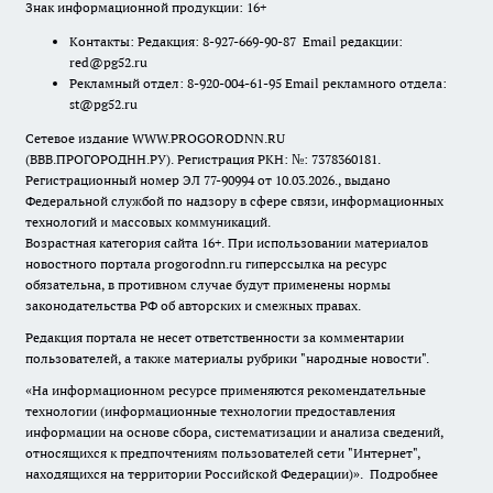
Знак информационной продукции: 16+
Контакты: Редакция: 8-927-669-90-87 Email редакции:
red@pg52.ru
Рекламный отдел: 8-920-004-61-95 Email рекламного отдела:
st@pg52.ru
Сетевое издание WWW.PROGORODNN.RU
(ВВВ.ПРОГОРОДНН.РУ). Регистрация РКН: №: 7378360181.
Регистрационный номер ЭЛ 77-90994 от 10.03.2026., выдано
Федеральной службой по надзору в сфере связи, информационных
технологий и массовых коммуникаций.
Возрастная категория сайта 16+. При использовании материалов
новостного портала progorodnn.ru гиперссылка на ресурс
обязательна
,
в противном случае будут применены нормы
законодательства РФ об авторских и смежных правах.
Редакция портала не несет ответственности за комментарии
пользователей, а также материалы рубрики "народные новости".
«На информационном ресурсе применяются рекомендательные
технологии (информационные технологии предоставления
информации на основе сбора, систематизации и анализа сведений,
относящихся к предпочтениям пользователей сети "Интернет",
находящихся на территории Российской Федерации)».
Подробнее