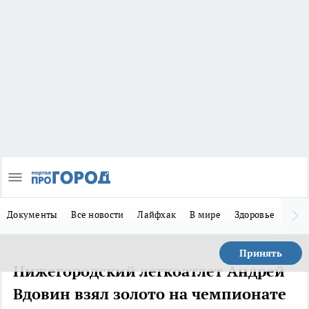
Документы
Все новости
Лайфхак
В мире
Здоровье
Зака
Принять
Нижегородский легкоатлет Андрей
Вдовин взял золото на чемпионате