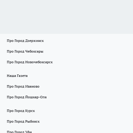
Про Город Дзержинск
Про Город Чебоксары
Про Город Новочебоксарск
Наша Газета
Про Город Иваново
Про Город Йошкар-Ола
Про Город Курск
Про Город Рыбинск
Про Город Уфа