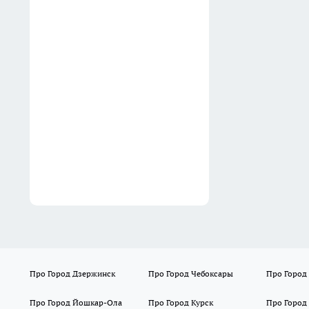
венское кафе
03:02
Не куст, а малиновый
фонтан: обрезаю ветки по
соболевской технике и
собираю до 10 кг ягод
02:32
Про Город Дзержинск
Про Город Чебоксары
Про Город
Про Город Йошкар-Ола
Про Город Курск
Про Город