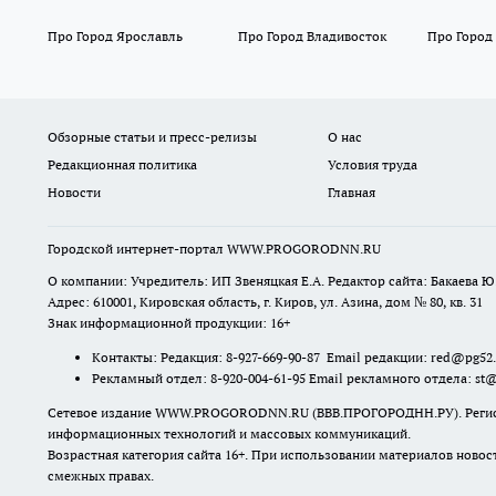
Про Город Ярославль
Про Город Владивосток
Про Город
Обзорные статьи и пресс-релизы
О нас
Редакционная политика
Условия труда
Новости
Главная
Городской интернет-портал WWW.PROGORODNN.RU
О компании: Учредитель: ИП Звеняцкая Е.А. Редактор сайта: Бакаева Ю.
Адрес: 610001, Кировская область, г. Киров, ул. Азина, дом № 80, кв. 31
Знак информационной продукции: 16+
Контакты: Редакция: 8-927-669-90-87 Email редакции: red@pg52
Рекламный отдел: 8-920-004-61-95 Email рекламного отдела: st
Сетевое издание WWW.PROGORODNN.RU (ВВВ.ПРОГОРОДНН.РУ). Регистраци
информационных технологий и массовых коммуникаций.
Возрастная категория сайта 16+. При использовании материалов новос
смежных правах.