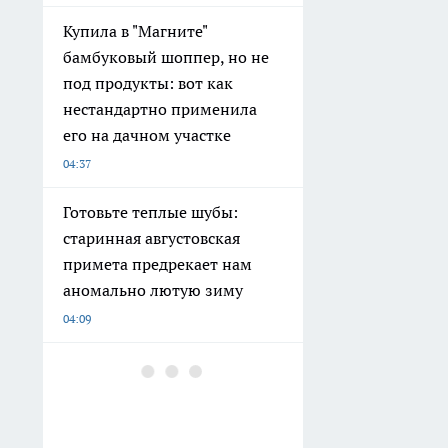
Купила в "Магните"
бамбуковый шоппер, но не
под продукты: вот как
нестандартно применила
его на дачном участке
04:37
Готовьте теплые шубы:
старинная августовская
примета предрекает нам
аномально лютую зиму
04:09
Обнаружила в «Магните»
офигенный кофе за
копейки: открываю пачку —
и кухня превращается в