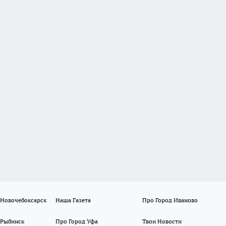
 Новочебоксарск
Наша Газета
Про Город Иваново
 Рыбинск
Про Город Уфа
Твои Новости