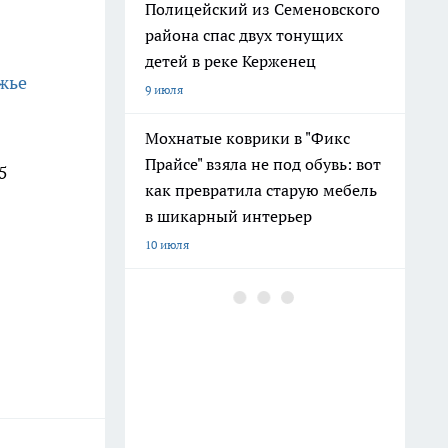
Полицейский из Семеновского
района спас двух тонущих
детей в реке Керженец
жье
9 июля
Мохнатые коврики в "Фикс
Прайсе" взяла не под обувь: вот
5
как превратила старую мебель
в шикарный интерьер
10 июля
После 60 гоните друзей в шею:
совет великой Бехтеревой - не
превратиться в овощ на пенсии
14 июля
Гигант с нежной душой: как