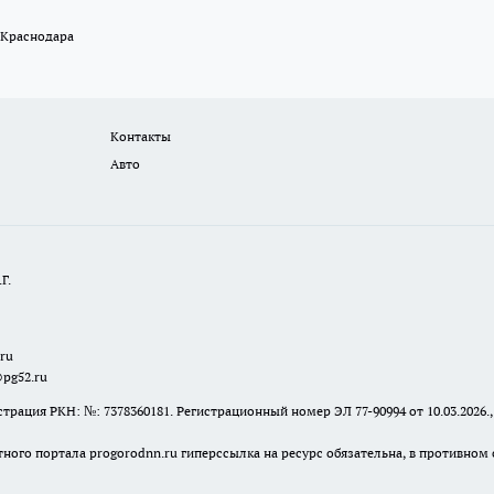
 Краснодара
Контакты
Авто
Г.
.ru
@pg52.ru
я РКН: №: 7378360181. Регистрационный номер ЭЛ 77-90994 от 10.03.2026., 
тного портала progorodnn.ru гиперссылка на ресурс обязательна
,
в противном 