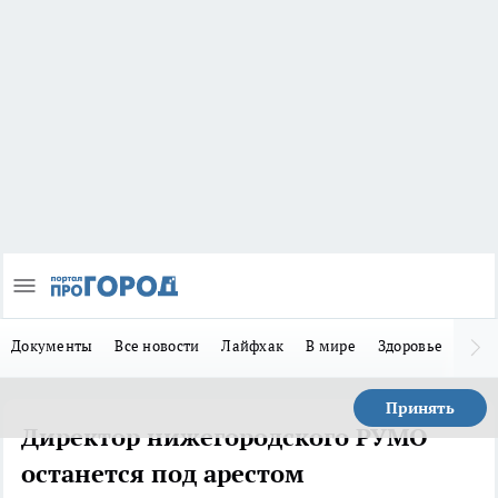
Документы
Все новости
Лайфхак
В мире
Здоровье
Зака
Принять
Директор нижегородского РУМО
останется под арестом