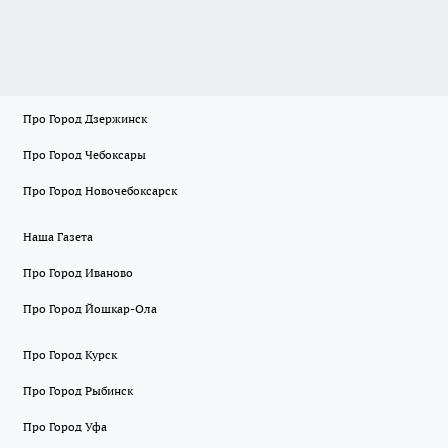
Про Город Дзержинск
Про Город Чебоксары
Про Город Новочебоксарск
Наша Газета
Про Город Иваново
Про Город Йошкар-Ола
Про Город Курск
Про Город Рыбинск
Про Город Уфа