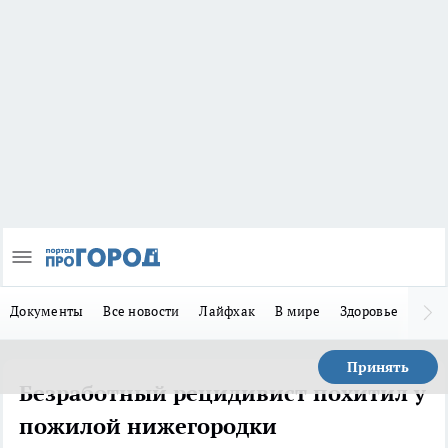
Документы
Все новости
Лайфхак
В мире
Здоровье
Зака
Принять
Безработный рецидивист похитил у
пожилой нижегородки