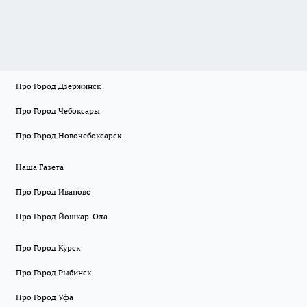
Про Город Дзержинск
Про Город Чебоксары
Про Город Новочебоксарск
Наша Газета
Про Город Иваново
Про Город Йошкар-Ола
Про Город Курск
Про Город Рыбинск
Про Город Уфа