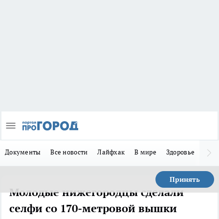
Документы
Все новости
Лайфхак
В мире
Здоровье
Зака
Принять
Молодые нижегородцы сделали
селфи со 170-метровой вышки