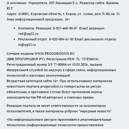
О компании: Учредитель: ИП Звеняцкая Е.А. Редактор сайта: Бакаева
Ю.Г.
Адрес: 610001, Кировская область, г. Киров, ул. Азина, дом № 80, кв. 31
Знак информационной продукции: 16+
Контакты: Редакция: 8-927-669-90-87 Email редакции:
red@pg52.ru
Рекламный отдел: 8-920-004-61-95 Email рекламного отдела:
st@pg52.ru
Сетевое издание WWW.PROGORODNN.RU
(ВВВ.ПРОГОРОДНН.РУ). Регистрация РКН: №: 7378360181.
Регистрационный номер ЭЛ 77-90994 от 10.03.2026., выдано
Федеральной службой по надзору в сфере связи, информационных
технологий и массовых коммуникаций.
Возрастная категория сайта 16+. При использовании материалов
новостного портала progorodnn.ru гиперссылка на ресурс
обязательна
,
в противном случае будут применены нормы
законодательства РФ об авторских и смежных правах.
Редакция портала не несет ответственности за комментарии
пользователей, а также материалы рубрики "народные новости".
«На информационном ресурсе применяются рекомендательные
технологии (информационные технологии предоставления