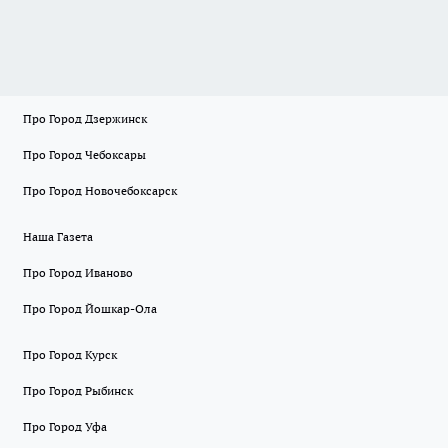
Про Город Дзержинск
Про Город Чебоксары
Про Город Новочебоксарск
Наша Газета
Про Город Иваново
Про Город Йошкар-Ола
Про Город Курск
Про Город Рыбинск
Про Город Уфа