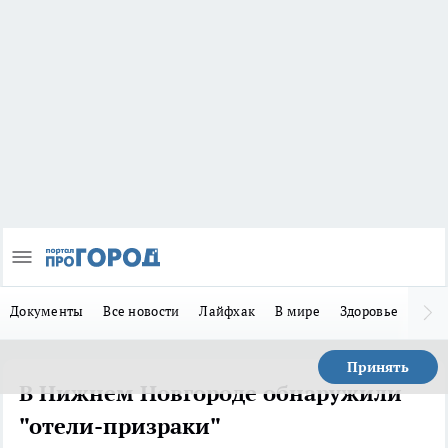
Документы
Все новости
Лайфхак
В мире
Здоровье
Зака
Принять
В Нижнем Новгороде обнаружили
"отели-призраки"