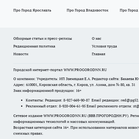
Про Город Ярославль
Про Город Владивосток
Про Город
Обзорные статьи и пресс-релизы
О нас
Редакционная политика
Условия труда
Новости
Главная
Городской интернет-портал WWW.PROGORODNN.RU
О компании: Учредитель: ИП Звеняцкая Е.А. Редактор сайта: Бакаева Ю.
Адрес: 610001, Кировская область, г. Киров, ул. Азина, дом № 80, кв. 31
Знак информационной продукции: 16+
Контакты: Редакция: 8-927-669-90-87 Email редакции: red@pg52
Рекламный отдел: 8-920-004-61-95 Email рекламного отдела: st
Сетевое издание WWW.PROGORODNN.RU (ВВВ.ПРОГОРОДНН.РУ). Регистраци
информационных технологий и массовых коммуникаций.
Возрастная категория сайта 16+. При использовании материалов новос
смежных правах.