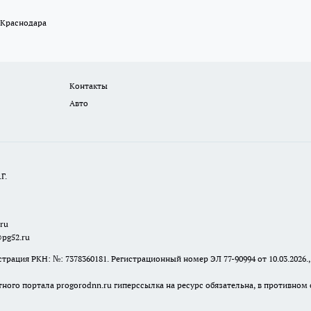
 Краснодара
Контакты
Авто
Г.
.ru
@pg52.ru
я РКН: №: 7378360181. Регистрационный номер ЭЛ 77-90994 от 10.03.2026., 
тного портала progorodnn.ru гиперссылка на ресурс обязательна
,
в противном 