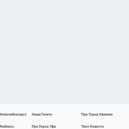
 Новочебоксарск
Наша Газета
Про Город Иваново
 Рыбинск
Про Город Уфа
Твои Новости