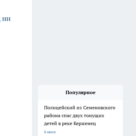
д НН
Популярное
Полицейский из Семеновского
района спас двух тонущих
детей в реке Керженец
9 июля