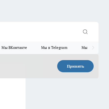
Мы ВКонтакте
Мы в Telegram
Мы в MAX
Принять