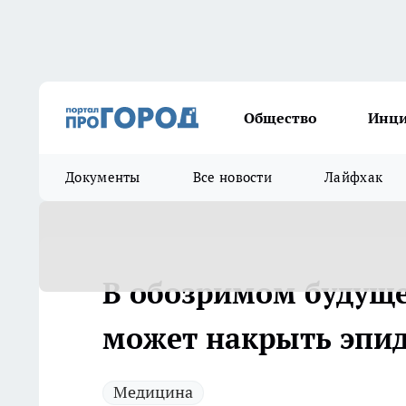
Общество
Инц
Документы
Все новости
Лайфхак
В обозримом будущ
может накрыть эпи
Медицина