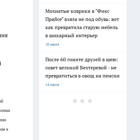
Мохнатые коврики в "Фикс
Прайсе" взяла не под обувь: вот
как превратила старую мебель
мия
в шикарный интерьер
10 июля
После 60 гоните друзей в шею:
й
совет великой Бехтеревой - не
превратиться в овощ на пенсии
14 июля
Гигант с нежной душой: как
ой
создать белоснежную стену
жении
цветов, от которой
том
невозможно отвести взгляд
ром к
13 июля