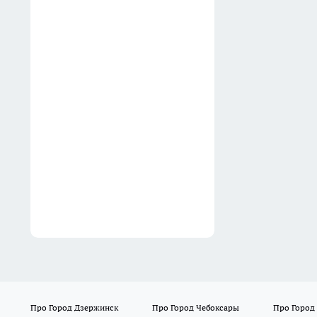
05:53
Хирурги нижегородской
больницы удалили женщине
зоб, не оставив ни одного
видимого шрама
05:29
Про Город Дзержинск
Про Город Чебоксары
Про Город