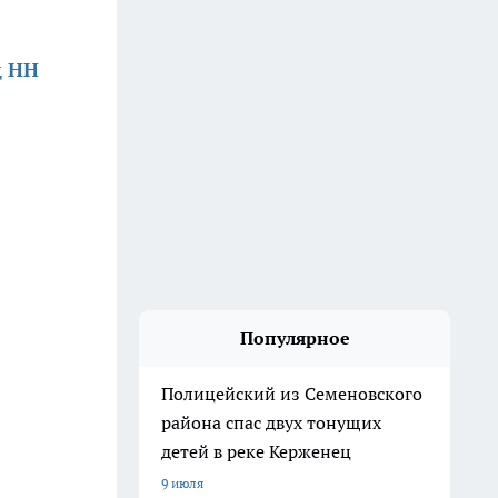
д НН
Популярное
Полицейский из Семеновского
района спас двух тонущих
детей в реке Керженец
9 июля