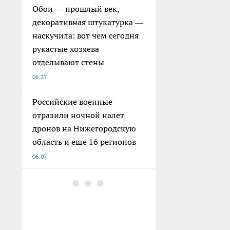
Обои — прошлый век,
декоративная штукатурка —
наскучила: вот чем сегодня
рукастые хозяева
отделывают стены
06:27
Российские военные
отразили ночной налет
дронов на Нижегородскую
область и еще 16 регионов
06:07
Один день в Арзамасе:
храмы, старинная
архитектура и вкус
легендарного гуся