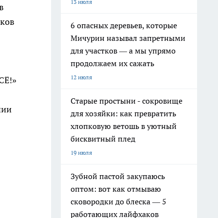
13 июля
в
нков
6 опасных деревьев, которые
Мичурин называл запретными
для участков — а мы упрямо
продолжаем их сажать
12 июля
СЁ!»
Старые простыни - сокровище
чии
для хозяйки: как превратить
хлопковую ветошь в уютный
бисквитный плед
19 июля
Зубной пастой закупаюсь
оптом: вот как отмываю
сковородки до блеска — 5
работающих лайфхаков