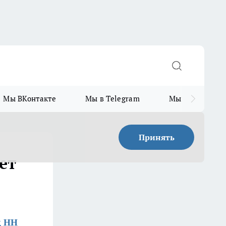
Мы ВКонтакте
Мы в Telegram
Мы в MAX
Принять
ет
д НН