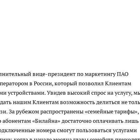
лнительный вице-президент по маркетингу ПАО
ператором в России, который позволил Клиентам
и устройствами. Увидев высокий спрос на услугу, м
 дать нашим Клиентам возможность делиться не тол
язи. За рубежом распространены «семейные тарифы»,
о абонентам «Билайна» достаточно оплачивать лишь
подключенные номера смогут пользоваться услугами
тину, когда в начале месяца главы семейств приходят