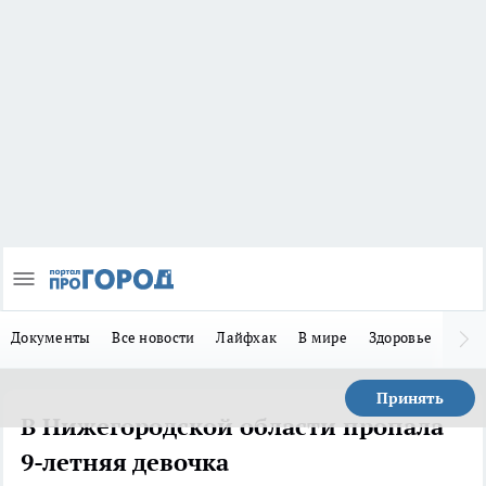
Документы
Все новости
Лайфхак
В мире
Здоровье
Зака
Принять
В Нижегородской области пропала
9-летняя девочка