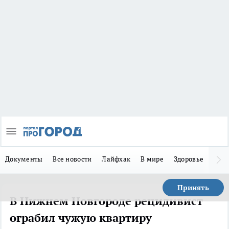
Документы
Все новости
Лайфхак
В мире
Здоровье
Зака
Принять
В Нижнем Новгороде рецидивист
ограбил чужую квартиру