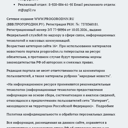
Рекламный отдел: 8-920-004-61-95 Email рекламного отдела:
st@pg52.ru
Сетевое издание WWW.PROGORODNN.RU
(ВВВ.ПРОГОРОДНН.РУ). Регистрация РКН: №: 7378360181.
Регистрационный номер ЭЛ 77-90994 от 10.03.2026., выдано
Федеральной службой по надзору в сфере связи, информационных
технологий и массовых коммуникаций.
Возрастная категория сайта 16+. При использовании материалов
новостного портала progorodnn.ru гиперссылка на ресурс
обязательна
,
в противном случае будут применены нормы
законодательства РФ об авторских и смежных правах.
Редакция портала не несет ответственности за комментарии
пользователей, а также материалы рубрики "народные новости".
«На информационном ресурсе применяются рекомендательные
технологии (информационные технологии предоставления
информации на основе сбора, систематизации и анализа сведений,
относящихся к предпочтениям пользователей сети "Интернет",
находящихся на территории Российской Федерации)».
Подробнее
Политика конфиденциальности и обработки персональных данных
Вся информация, размещенная на данном сайте, охраняется в
соответствии с законодательством РФ об авторском праве и не