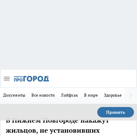
Документы
Все новости
Лайфхак
В мире
Здоровье
Зака
Принять
В Нижнем Новгороде накажут
жильцов, не установивших