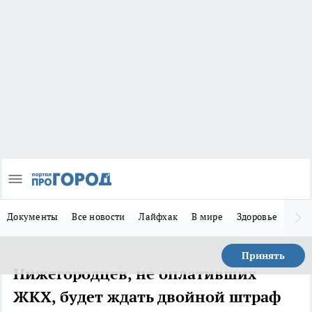
Документы
Все новости
Лайфхак
В мире
Здоровье
Зака
Принять
Нижегородцев, не оплативших
ЖКХ, будет ждать двойной штраф