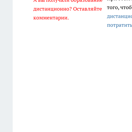
того, что
дистанционно? Оставляйте
дистанцио
комментарии.
потратит