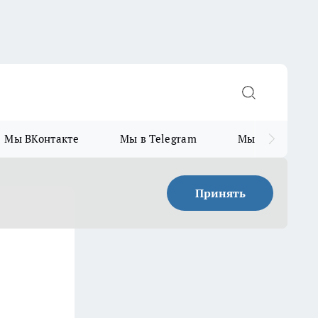
Мы ВКонтакте
Мы в Telegram
Мы в MAX
Принять