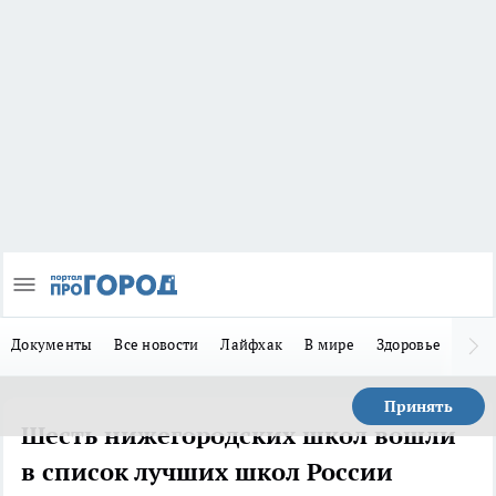
Документы
Все новости
Лайфхак
В мире
Здоровье
Зака
Принять
Шесть нижегородских школ вошли
в список лучших школ России