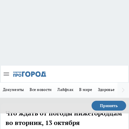
Документы
Все новости
Лайфхак
В мире
Здоровье
Зака
Принять
Что ждать от погоды нижегородцам
во вторник, 13 октября