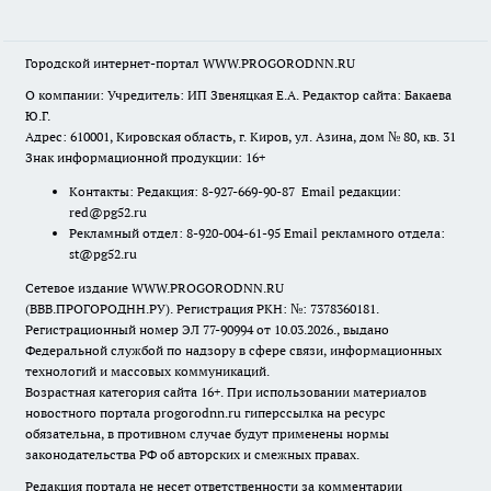
Городской интернет-портал WWW.PROGORODNN.RU
О компании: Учредитель: ИП Звеняцкая Е.А. Редактор сайта: Бакаева
Ю.Г.
Адрес: 610001, Кировская область, г. Киров, ул. Азина, дом № 80, кв. 31
Знак информационной продукции: 16+
Контакты: Редакция: 8-927-669-90-87 Email редакции:
red@pg52.ru
Рекламный отдел: 8-920-004-61-95 Email рекламного отдела:
st@pg52.ru
Сетевое издание WWW.PROGORODNN.RU
(ВВВ.ПРОГОРОДНН.РУ). Регистрация РКН: №: 7378360181.
Регистрационный номер ЭЛ 77-90994 от 10.03.2026., выдано
Федеральной службой по надзору в сфере связи, информационных
технологий и массовых коммуникаций.
Возрастная категория сайта 16+. При использовании материалов
новостного портала progorodnn.ru гиперссылка на ресурс
обязательна
,
в противном случае будут применены нормы
законодательства РФ об авторских и смежных правах.
Редакция портала не несет ответственности за комментарии