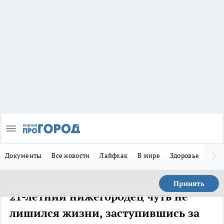
Документы
Все новости
Лайфхак
В мире
Здоровье
Зака
Принять
21-летний нижегородец чуть не
лишился жизни, заступившись за