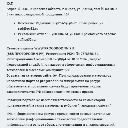
Ю.Г.
Адрес: 610001, Кировская область, г. Киров, ул. Азина, дом № 80, кв. 31
Знак информационной продукции: 16+
Контакты: Редакция: 8-927-669-90-87 Email редакции:
red@pg52.ru
Рекламный отдел: 8-920-004-61-95 Email рекламного отдела:
st@pg52.ru
Сетевое издание WWW.PROGORODNN.RU
(ВВВ.ПРОГОРОДНН.РУ). Регистрация РКН: №: 7378360181.
Регистрационный номер ЭЛ 77-90994 от 10.03.2026., выдано
Федеральной службой по надзору в сфере связи, информационных
технологий и массовых коммуникаций.
Возрастная категория сайта 16+. При использовании материалов
новостного портала progorodnn.ru гиперссылка на ресурс
обязательна
,
в противном случае будут применены нормы
законодательства РФ об авторских и смежных правах.
Редакция портала не несет ответственности за комментарии
пользователей, а также материалы рубрики "народные новости".
«На информационном ресурсе применяются рекомендательные
технологии (информационные технологии предоставления
информации на основе сбора, систематизации и анализа сведений,