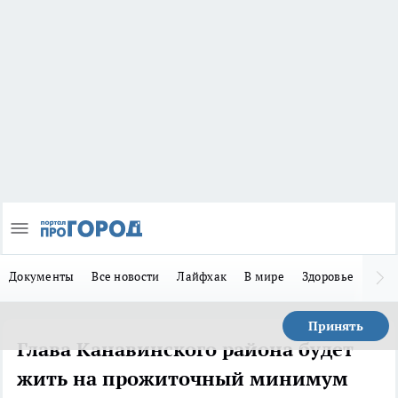
Документы
Все новости
Лайфхак
В мире
Здоровье
Зака
Принять
Глава Канавинского района будет
жить на прожиточный минимум