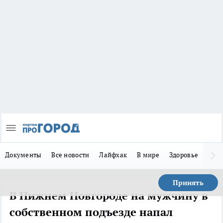
Документы
Все новости
Лайфхак
В мире
Здоровье
Зака
Принять
В Нижнем Новгороде на мужчину в
собственном подъезде напал