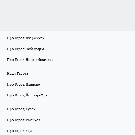
Про Город Дзержинск
Про Город Чебоксары
Про Город Новочебоксарск
Наша Газета
Про Город Иваново
Про Город Йошкар-Ола
Про Город Курск
Про Город Рыбинск
Про Город Уфа