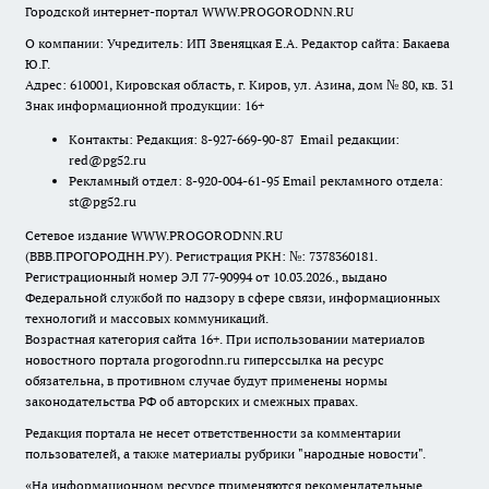
Городской интернет-портал WWW.PROGORODNN.RU
О компании: Учредитель: ИП Звеняцкая Е.А. Редактор сайта: Бакаева
Ю.Г.
Адрес: 610001, Кировская область, г. Киров, ул. Азина, дом № 80, кв. 31
Знак информационной продукции: 16+
Контакты: Редакция: 8-927-669-90-87 Email редакции:
red@pg52.ru
Рекламный отдел: 8-920-004-61-95 Email рекламного отдела:
st@pg52.ru
Сетевое издание WWW.PROGORODNN.RU
(ВВВ.ПРОГОРОДНН.РУ). Регистрация РКН: №: 7378360181.
Регистрационный номер ЭЛ 77-90994 от 10.03.2026., выдано
Федеральной службой по надзору в сфере связи, информационных
технологий и массовых коммуникаций.
Возрастная категория сайта 16+. При использовании материалов
новостного портала progorodnn.ru гиперссылка на ресурс
обязательна
,
в противном случае будут применены нормы
законодательства РФ об авторских и смежных правах.
Редакция портала не несет ответственности за комментарии
пользователей, а также материалы рубрики "народные новости".
«На информационном ресурсе применяются рекомендательные