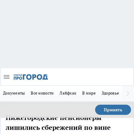
Документы
Все новости
Лайфхак
В мире
Здоровье
Зака
Принять
Нижегородские пенсионеры
лишились сбережений по вине