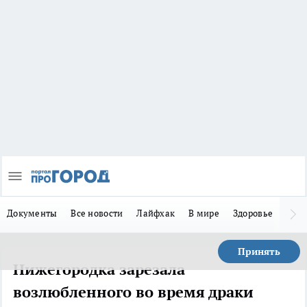
Документы
Все новости
Лайфхак
В мире
Здоровье
Зака
Принять
Нижегородка зарезала
возлюбленного во время драки