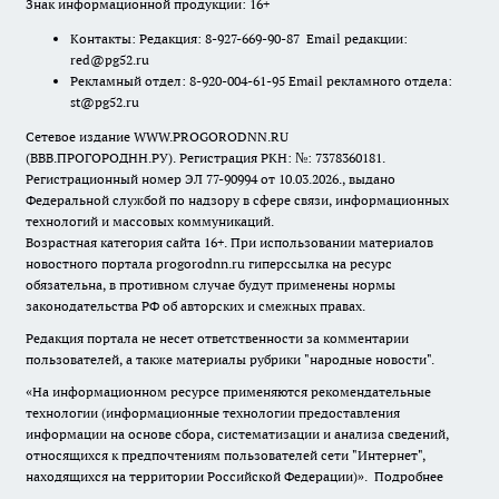
Знак информационной продукции: 16+
Контакты: Редакция: 8-927-669-90-87 Email редакции:
red@pg52.ru
Рекламный отдел: 8-920-004-61-95 Email рекламного отдела:
st@pg52.ru
Сетевое издание WWW.PROGORODNN.RU
(ВВВ.ПРОГОРОДНН.РУ). Регистрация РКН: №: 7378360181.
Регистрационный номер ЭЛ 77-90994 от 10.03.2026., выдано
Федеральной службой по надзору в сфере связи, информационных
технологий и массовых коммуникаций.
Возрастная категория сайта 16+. При использовании материалов
новостного портала progorodnn.ru гиперссылка на ресурс
обязательна
,
в противном случае будут применены нормы
законодательства РФ об авторских и смежных правах.
Редакция портала не несет ответственности за комментарии
пользователей, а также материалы рубрики "народные новости".
«На информационном ресурсе применяются рекомендательные
технологии (информационные технологии предоставления
информации на основе сбора, систематизации и анализа сведений,
относящихся к предпочтениям пользователей сети "Интернет",
находящихся на территории Российской Федерации)».
Подробнее