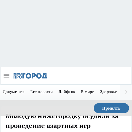
Документы
Все новости
Лайфхак
В мире
Здоровье
Зака
Принять
Молодую нижегородку осудили за
проведение азартных игр