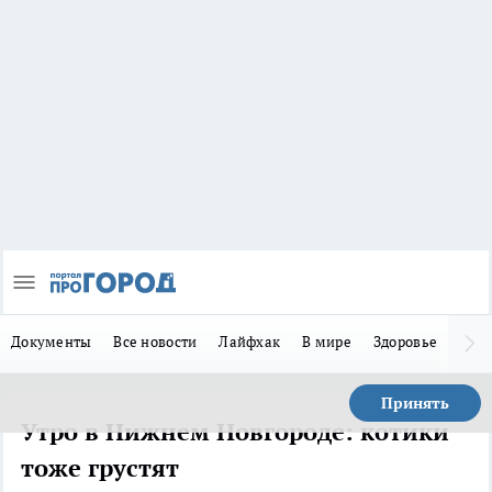
Документы
Все новости
Лайфхак
В мире
Здоровье
Зака
Принять
Утро в Нижнем Новгороде: котики
тоже грустят