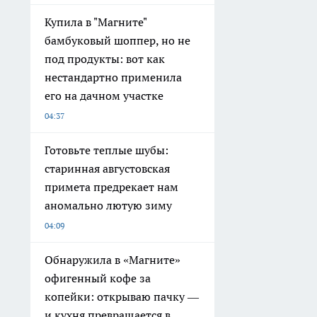
Купила в "Магните"
бамбуковый шоппер, но не
под продукты: вот как
нестандартно применила
его на дачном участке
04:37
Готовьте теплые шубы:
старинная августовская
примета предрекает нам
аномально лютую зиму
04:09
Обнаружила в «Магните»
офигенный кофе за
копейки: открываю пачку —
и кухня превращается в