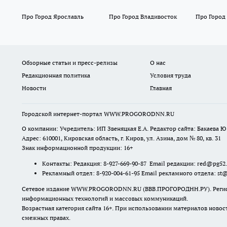
Про Город Ярославль
Про Город Владивосток
Про Город
Обзорные статьи и пресс-релизы
О нас
Редакционная политика
Условия труда
Новости
Главная
Городской интернет-портал WWW.PROGORODNN.RU
О компании: Учредитель: ИП Звеняцкая Е.А. Редактор сайта: Бакаева Ю.
Адрес: 610001, Кировская область, г. Киров, ул. Азина, дом № 80, кв. 31
Знак информационной продукции: 16+
Контакты: Редакция: 8-927-669-90-87 Email редакции: red@pg52
Рекламный отдел: 8-920-004-61-95 Email рекламного отдела: st
Сетевое издание WWW.PROGORODNN.RU (ВВВ.ПРОГОРОДНН.РУ). Регистраци
информационных технологий и массовых коммуникаций.
Возрастная категория сайта 16+. При использовании материалов новос
смежных правах.