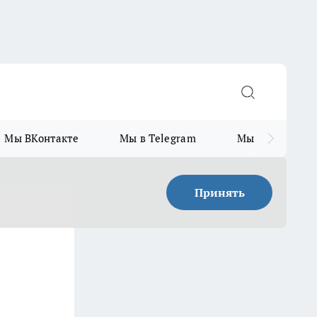
Мы ВКонтакте
Мы в Telegram
Мы в MAX
Принять